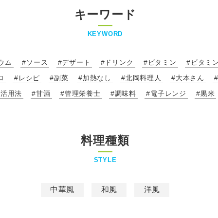
キーワード
KEYWORD
ウム
#ソース
#デザート
#ドリンク
#ビタミン
#ビタミ
ロ
#レシピ
#副菜
#加熱なし
#北岡料理人
#大本さん
#活用法
#甘酒
#管理栄養士
#調味料
#電子レンジ
#黒米
料理種類
STYLE
中華風
和風
洋風