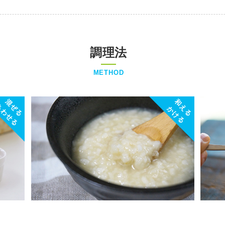
調理法
METHOD
混ぜる
和える
あわせる
かける