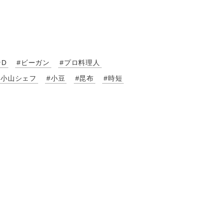
ンD
#ビーガン
#プロ料理人
#小山シェフ
#小豆
#昆布
#時短