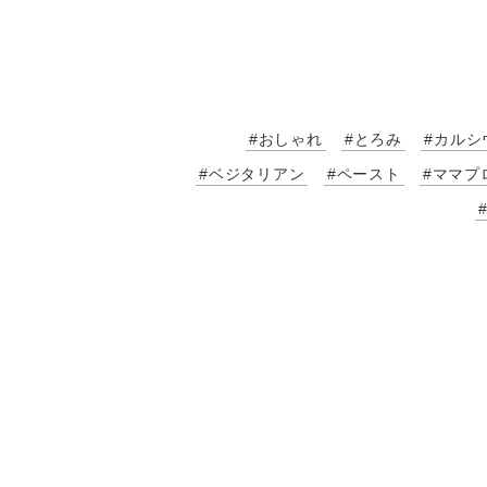
#おしゃれ
#とろみ
#カルシ
#ベジタリアン
#ペースト
#ママプ