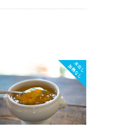
水出し
加熱なし