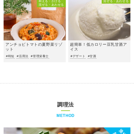
和える・かける
混ぜる・あわせる
混ぜる・あわせる
アンチョビトマトの夏野菜リゾ
超簡単！低カロリー豆乳甘酒ア
ット
イス
#時短
#活用法
#管理栄養士
#デザート
#甘酒
調理法
METHOD