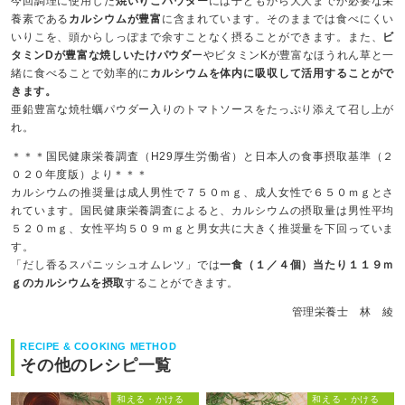
今回調理に使用した
焼いりこパウダー
には子どもから大人までが必要な栄
養素である
カルシウムが豊富
に含まれています。そのままでは食べにくい
いりこを、頭からしっぽまで余すことなく摂ることができます。また、
ビ
タミンDが豊富な焼しいたけパウダ
ーやビタミンKが豊富なほうれん草と一
緒に食べることで効率的に
カルシウムを体内に吸収して活用することがで
きます。
亜鉛豊富な焼牡蠣パウダー入りのトマトソースをたっぷり添えて召し上が
れ。
＊＊＊国民健康栄養調査（H29厚生労働省）と日本人の食事摂取基準（２
０２０年度版）より＊＊＊
カルシウムの推奨量は成人男性で７５０ｍｇ、成人女性で６５０ｍｇとさ
れています。国民健康栄養調査によると、カルシウムの摂取量は男性平均
５２０ｍｇ、女性平均５０９ｍｇと男女共に大きく推奨量を下回っていま
す。
「だし香るスパニッシュオムレツ」では
一食（１／４個）当たり１１９ｍ
ｇのカルシウムを摂取
することができます。
管理栄養士 林 綾
RECIPE & COOKING METHOD
その他のレシピ一覧
和える・かける
和える・かける