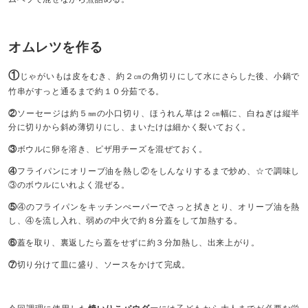
オムレツを作る
①
じゃがいもは皮をむき、約２㎝の角切りにして水にさらした後、小鍋で
竹串がすっと通るまで約１０分茹でる。
②
ソーセージは約５㎜の小口切り、ほうれん草は２㎝幅に、白ねぎは縦半
分に切りから斜め薄切りにし、まいたけは細かく裂いておく。
③
ボウルに卵を溶き、ピザ用チーズを混ぜておく。
④
フライパンにオリーブ油を熱し②をしんなりするまで炒め、☆で調味し
③のボウルにいれよく混ぜる。
⑤
④のフライパンをキッチンぺーパーでさっと拭きとり、オリーブ油を熱
し、④を流し入れ、弱めの中火で約８分蓋をして加熱する。
⑥
蓋を取り、裏返したら蓋をせずに約３分加熱し、出来上がり。
⑦
切り分けて皿に盛り、ソースをかけて完成。