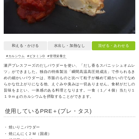
和える・かける
水出し・加熱なし
混ぜる・あわせる
#カルシウム
#ビタミンD
#管理栄養士
瀬戸プレスフーズのだしパウダーを使い、「だし香るスパニッシュオムレ
ツ」ができました。独自の特殊製法「瞬間高温高圧焼成法」で作られるき
めの細かいパウダーは、市販のものと比べて粒子が極めて細かいのでなめ
らかな仕上がりになる他、えぐみや臭みは一切ありません。食材がだしの
旨味をまとい、一体感のある料理となります。一食（１／４個）当たり１
１９ｍｇのカルシウムを摂取することができます。
使用しているPRE＋(プレ・タス)
焼いりこパウダー
焼にんにく２Ｍ（国産）