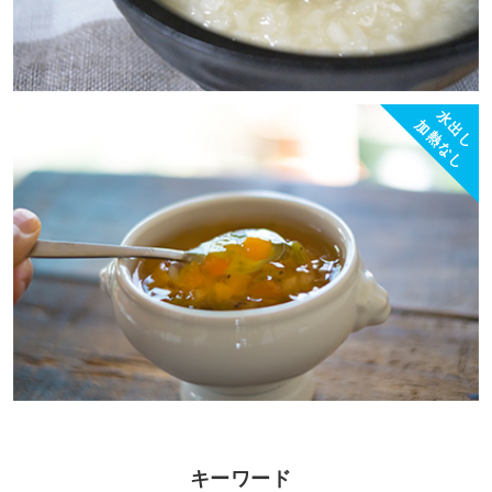
水出し
加熱なし
キーワード