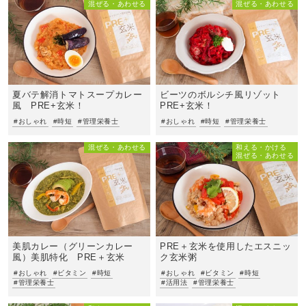
混ぜる・あわせる
混ぜる・あわせる
夏バテ解消トマトスープカレー
ビーツのボルシチ風リゾット
風 PRE+玄米！
PRE+玄米！
#おしゃれ
#時短
#管理栄養士
#おしゃれ
#時短
#管理栄養士
混ぜる・あわせる
和える・かける
混ぜる・あわせる
美肌カレー（グリーンカレー
PRE＋玄米を使用したエスニッ
風）美肌特化 PRE＋玄米
ク玄米粥
#おしゃれ
#ビタミン
#時短
#おしゃれ
#ビタミン
#時短
#管理栄養士
#活用法
#管理栄養士