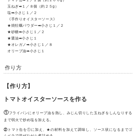
玉ねぎ➡１／８個（約２５g）
塩➡小さじ１／２
《手作りオイスターソース》
★焼牡蠣パウダー➡小さじ１／２
★砂糖➡小さじ１／２
★醤油➡小さじ１
★オレガノ➡小さじ１／８
オリーブ油➡小さじ１
作り方
【作り方】
トマトオイスターソースを作る
①
フライパンにオリーブ油を熱し、みじん切りした玉ねぎをしんなりする
まで弱火で炒め塩を加える。
②
トマト缶を①に加え、★の材料を加えて調味し、ソース状になるまでゴ
ムベラで混ぜながら煮詰める。