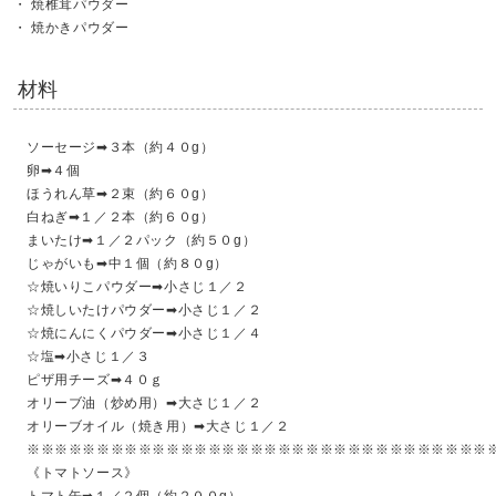
焼椎茸パウダー
焼かきパウダー
材料
ソーセージ➡３本（約４０g）
卵➡４個
ほうれん草➡２束（約６０g）
白ねぎ➡１／２本（約６０g）
まいたけ➡１／２パック（約５０g）
じゃがいも➡中１個（約８０g）
☆焼いりこパウダー➡小さじ１／２
☆焼しいたけパウダー➡小さじ１／２
☆焼にんにくパウダー➡小さじ１／４
☆塩➡小さじ１／３
ピザ用チーズ➡４０ｇ
オリーブ油（炒め用）➡大さじ１／２
オリーブオイル（焼き用）➡大さじ１／２
※※※※※※※※※※※※※※※※※※※※※※※※※※※※※※※※※
《トマトソース》
トマト缶➡１／２個（約２００g）