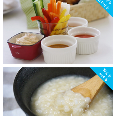
混ぜる
あわせる
和える
かける