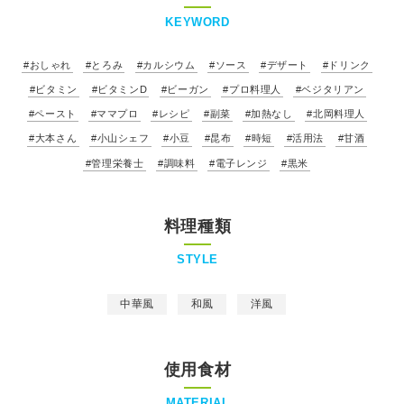
KEYWORD
#おしゃれ
#とろみ
#カルシウム
#ソース
#デザート
#ドリンク
#ビタミン
#ビタミンD
#ビーガン
#プロ料理人
#ベジタリアン
#ペースト
#ママプロ
#レシピ
#副菜
#加熱なし
#北岡料理人
#大本さん
#小山シェフ
#小豆
#昆布
#時短
#活用法
#甘酒
#管理栄養士
#調味料
#電子レンジ
#黒米
料理種類
STYLE
中華風
和風
洋風
使用食材
MATERIAL